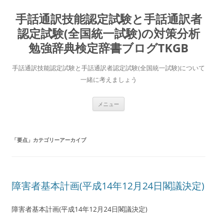
コ
ン
手話通訳技能認定試験と手話通訳者
テ
ン
ツ
認定試験(全国統一試験)の対策分析
へ
ス
勉強辞典検定辞書ブログTKGB
キ
ッ
プ
手話通訳技能認定試験と手話通訳者認定試験(全国統一試験)について
一緒に考えましょう
メニュー
「
要点
」カテゴリーアーカイブ
障害者基本計画(平成14年12月24日閣議決定)
障害者基本計画(平成14年12月24日閣議決定)