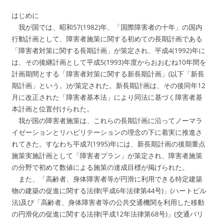
はじめに
我が国では、昭和57(1982)年、「国際障害者の十年」の国内
行動計画として、障害者施策に関する初めての長期計画である
「障害者対策に関する長期計画」が策定され、平成4(1992)年に
は、その後継計画として平成5(1993)年度からおおむね10年間を
計画期間とする「障害者対策に関する新長期計画」(以下「新長
期計画」という。)が策定された。新長期計画は、その後同年12
月に改正された「障害者基本法」により同法に基づく障害者基
本計画と位置付けられた。
我が国の障害者施策は、これらの長期計画に沿ってノーマラ
イゼーションとリハビリテーションの理念の下に着実に推進さ
れてきた。すなわち平成7(1995)年には、新長期計画の後期重点
施策実施計画として「障害者プラン」が策定され、障害者施策
の分野で初めて数値による施策の達成目標が掲げられた。
また、「高齢者、身体障害者等が円滑に利用できる特定建築
物の建築の促進に関する法律(平成6年法律第44号)」(ハートビル
法)及び「高齢者、身体障害者等の公共交通機関を利用した移動
の円滑化の促進に関する法律(平成12年法律第68号)」(交通バリ