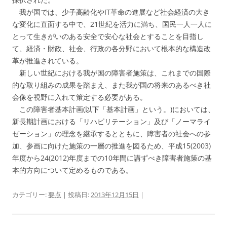
我が国では、少子高齢化やIT革命の進展など社会経済の大き
な変化に直面する中で、21世紀を活力に満ち、国民一人一人に
とって生きがいのある安全で安心な社会とすることを目指し
て、経済・財政、社会、行政の各分野において根本的な構造改
革が推進されている。
新しい世紀における我が国の障害者施策は、これまでの国際
的な取り組みの成果を踏まえ、また我が国の将来のあるべき社
会像を視野に入れて策定する必要がある。
この障害者基本計画(以下「基本計画」という。)においては、
新長期計画における「リハビリテーション」及び「ノーマライ
ゼーション」の理念を継承するとともに、障害者の社会への参
加、参画に向けた施策の一層の推進を図るため、平成15(2003)
年度から24(2012)年度までの10年間に講ずべき障害者施策の基
本的方向について定めるものである。
カテゴリー:
要点
| 投稿日:
2013年12月15日
|