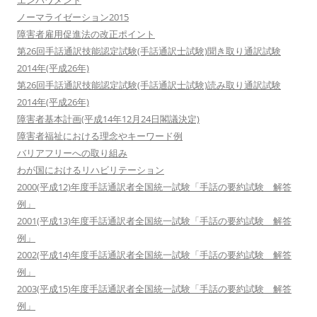
エンパワメント
ノーマライゼーション2015
障害者雇用促進法の改正ポイント
第26回手話通訳技能認定試験(手話通訳士試験)聞き取り通訳試験
2014年(平成26年)
第26回手話通訳技能認定試験(手話通訳士試験)読み取り通訳試験
2014年(平成26年)
障害者基本計画(平成14年12月24日閣議決定)
障害者福祉における理念やキーワード例
バリアフリーへの取り組み
わが国におけるリハビリテーション
2000(平成12)年度手話通訳者全国統一試験「手話の要約試験 解答
例」
2001(平成13)年度手話通訳者全国統一試験「手話の要約試験 解答
例」
2002(平成14)年度手話通訳者全国統一試験「手話の要約試験 解答
例」
2003(平成15)年度手話通訳者全国統一試験「手話の要約試験 解答
例」