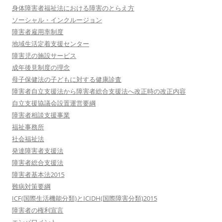
身体障害者福祉法における障害のとらえ方
ソーシャル・インクルージョン
障害者雇用率制度
地域生活定着支援センター
障害児の施設サービス
成年後見制度の理念
母子保健法の子どもに対する健康診査
障害者自立支援法から障害者総合支援法へ改正時の改正内容
自立支援協議会設置運営要綱
障害者相談支援事業
福祉事務所
社会福祉法
発達障害者支援法
障害者総合支援法
障害者基本法2015
難病対策要綱
ICF(国際生活機能分類)とICIDH(国際障害分類)2015
障害者の権利宣言