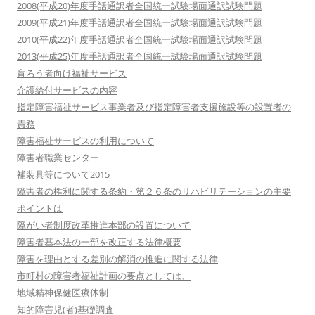
2008(平成20)年度手話通訳者全国統一試験場面通訳試験問題
2009(平成21)年度手話通訳者全国統一試験場面通訳試験問題
2010(平成22)年度手話通訳者全国統一試験場面通訳試験問題
2013(平成25)年度手話通訳者全国統一試験場面通訳試験問題
盲ろう者向け福祉サービス
介護給付サービスの内容
指定障害福祉サービス事業者及び指定障害者支援施設等の設置者の
責務
障害福祉サービスの利用について
障害者職業センター
補装具等について2015
障害者の権利に関する条約・第２６条のリハビリテーションの主要
ポイントは
障がい者制度改革推進本部の設置について
障害者基本法の一部を改正する法律概要
障害を理由とする差別の解消の推進に関する法律
市町村の障害者福祉計画の要点としては、
地域精神保健医療体制
知的障害児(者)基礎調査