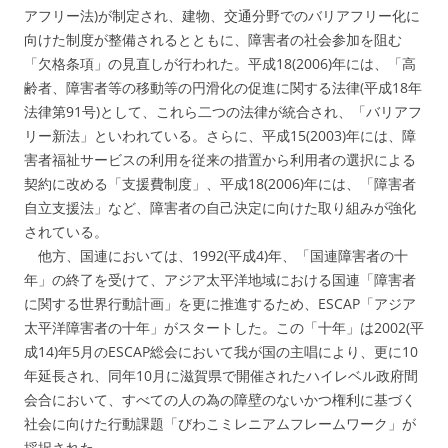
アフリー法)が制定され、建物、交通分野でのバリアフリー化に
向けた制度が整備されるとともに、障害者の社会参加を阻む
「欠格条項」の見直しが行われた。平成18(2006)年には、「高
齢者、障害者等の移動等の円滑化の促進に関する法律(平成18年
法律第91号)として、これら二つの法律が統合され、「バリアフ
リー新法」といわれている。さらに、平成15(2003)年には、障
害者福祉サービスの利用を従来の措置から利用者の選択による
契約に改める「支援費制度」、平成18(2006)年には、「障害者
自立支援法」など、障害者の自己決定に向けた取り組みが強化
されている。
他方、国連においては、1992(平成4)年、「国連障害者の十
年」の終了を受けて、アジア太平洋地域における国連「障害者
に関する世界行動計画」を更に推進するため、ESCAP「アジア
太平洋障害者の十年」がスタートした。この「十年」は2002(平
成14)年5月のESCAP総会において我が国の主唱により、更に10
年延長され、同年10月に滋賀県で開催されたハイレベル政府間
会合において、すべての人の為の障壁のないかつ権利に基づく
社会に向けた行動課題「びわこミレニアムフレームワーク」が
採択された。