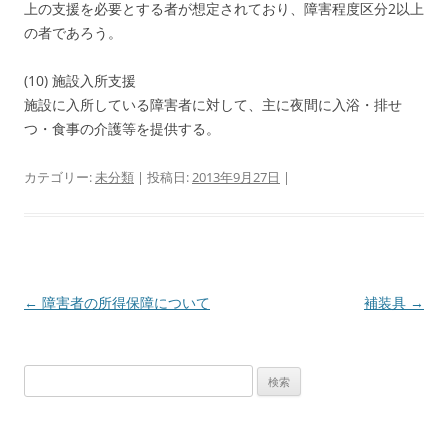
上の支援を必要とする者が想定されており、障害程度区分2以上
の者であろう。
(10) 施設入所支援
施設に入所している障害者に対して、主に夜間に入浴・排せ
つ・食事の介護等を提供する。
カテゴリー:
未分類
| 投稿日:
2013年9月27日
|
投
←
障害者の所得保障について
補装具
→
稿
ナ
検
ビ
索:
ゲ
ー