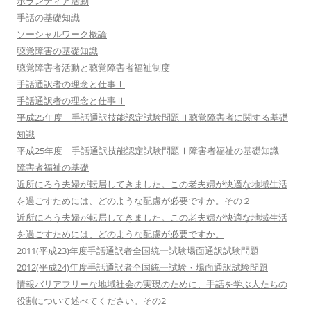
ボランティア活動
手話の基礎知識
ソーシャルワーク概論
聴覚障害の基礎知識
聴覚障害者活動と聴覚障害者福祉制度
手話通訳者の理念と仕事Ⅰ
手話通訳者の理念と仕事Ⅱ
平成25年度 手話通訳技能認定試験問題Ⅱ聴覚障害者に関する基礎
知識
平成25年度 手話通訳技能認定試験問題Ⅰ障害者福祉の基礎知識
障害者福祉の基礎
近所にろう夫婦が転居してきました。この老夫婦が快適な地域生活
を過ごすためには、どのような配慮が必要ですか。その２
近所にろう夫婦が転居してきました。この老夫婦が快適な地域生活
を過ごすためには、どのような配慮が必要ですか。
2011(平成23)年度手話通訳者全国統一試験場面通訳試験問題
2012(平成24)年度手話通訳者全国統一試験・場面通訳試験問題
情報バリアフリーな地域社会の実現のために、手話を学ぶ人たちの
役割について述べてください。その2