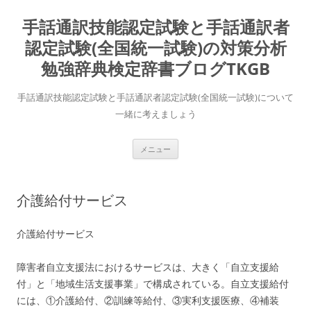
コ
ン
手話通訳技能認定試験と手話通訳者
テ
ン
ツ
認定試験(全国統一試験)の対策分析
へ
ス
勉強辞典検定辞書ブログTKGB
キ
ッ
プ
手話通訳技能認定試験と手話通訳者認定試験(全国統一試験)について
一緒に考えましょう
メニュー
介護給付サービス
介護給付サービス
障害者自立支援法におけるサービスは、大きく「自立支援給
付」と「地域生活支援事業」で構成されている。自立支援給付
には、①介護給付、②訓練等給付、③実利支援医療、④補装