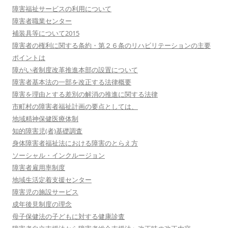
障害福祉サービスの利用について
障害者職業センター
補装具等について2015
障害者の権利に関する条約・第２６条のリハビリテーションの主要
ポイントは
障がい者制度改革推進本部の設置について
障害者基本法の一部を改正する法律概要
障害を理由とする差別の解消の推進に関する法律
市町村の障害者福祉計画の要点としては、
地域精神保健医療体制
知的障害児(者)基礎調査
身体障害者福祉法における障害のとらえ方
ソーシャル・インクルージョン
障害者雇用率制度
地域生活定着支援センター
障害児の施設サービス
成年後見制度の理念
母子保健法の子どもに対する健康診査