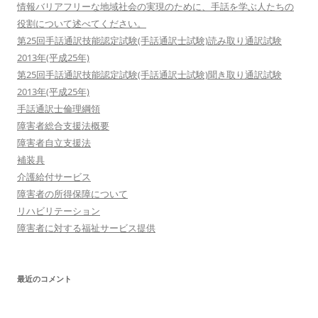
情報バリアフリーな地域社会の実現のために、手話を学ぶ人たちの
役割について述べてください。
第25回手話通訳技能認定試験(手話通訳士試験)読み取り通訳試験
2013年(平成25年)
第25回手話通訳技能認定試験(手話通訳士試験)聞き取り通訳試験
2013年(平成25年)
手話通訳士倫理綱領
障害者総合支援法概要
障害者自立支援法
補装具
介護給付サービス
障害者の所得保障について
リハビリテーション
障害者に対する福祉サービス提供
最近のコメント