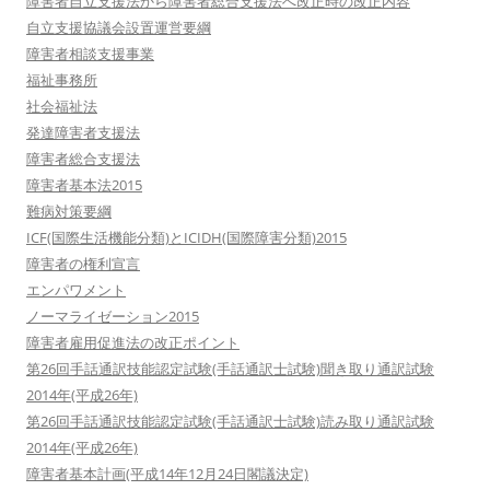
障害者自立支援法から障害者総合支援法へ改正時の改正内容
自立支援協議会設置運営要綱
障害者相談支援事業
福祉事務所
社会福祉法
発達障害者支援法
障害者総合支援法
障害者基本法2015
難病対策要綱
ICF(国際生活機能分類)とICIDH(国際障害分類)2015
障害者の権利宣言
エンパワメント
ノーマライゼーション2015
障害者雇用促進法の改正ポイント
第26回手話通訳技能認定試験(手話通訳士試験)聞き取り通訳試験
2014年(平成26年)
第26回手話通訳技能認定試験(手話通訳士試験)読み取り通訳試験
2014年(平成26年)
障害者基本計画(平成14年12月24日閣議決定)