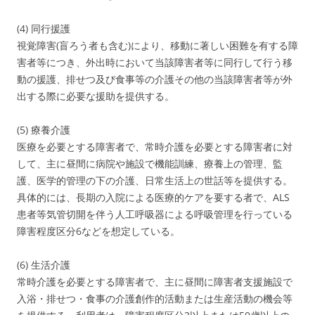
(4) 同行援護
視覚障害(盲ろう者も含む)により、移動に著しい困難を有する障
害者等につき、外出時において当該障害者等に同行して行う移
動の援護、排せつ及び食事等の介護その他の当該障害者等が外
出する際に必要な援助を提供する。
(5) 療養介護
医療を必要とする障害者で、常時介護を必要とする障害者に対
して、主に昼間に病院や施設で機能訓練、療養上の管理、監
護、医学的管理の下の介護、日常生活上の世話等を提供する。
具体的には、長期の入院による医療的ケアを要する者で、ALS
患者等気管切開を伴う人工呼吸器による呼吸管理を行っている
障害程度区分6などを想定している。
(6) 生活介護
常時介護を必要とする障害者で、主に昼間に障害者支援施設で
入浴・排せつ・食事の介護創作的活動または生産活動の機会等