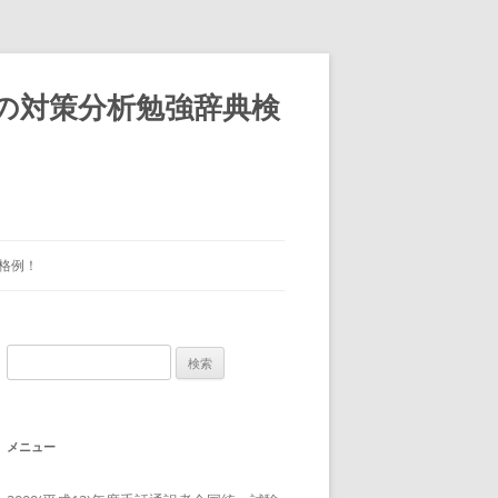
)の対策分析勉強辞典検
格例！
検
索:
メニュー