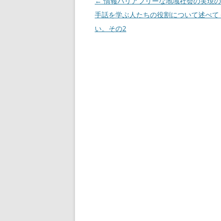
投
←
情報バリアフリーな地域社会の実現の
稿
手話を学ぶ人たちの役割について述べて
ナ
い。その2
ビ
ゲ
ー
シ
ョ
ン