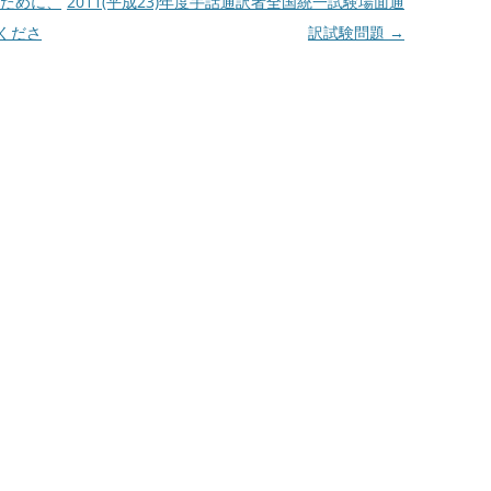
ために、
2011(平成23)年度手話通訳者全国統一試験場面通
くださ
訳試験問題
→