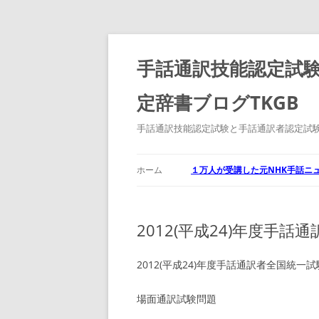
コ
ン
テ
手話通訳技能認定試験
ン
ツ
へ
定辞書ブログTKGB
ス
キ
ッ
プ
手話通訳技能認定試験と手話通訳者認定試験
ホーム
１万人が受講した元NHK手話ニ
2012(平成24)年度手
2012(平成24)年度手話通訳者全国統一試
場面通訳試験問題