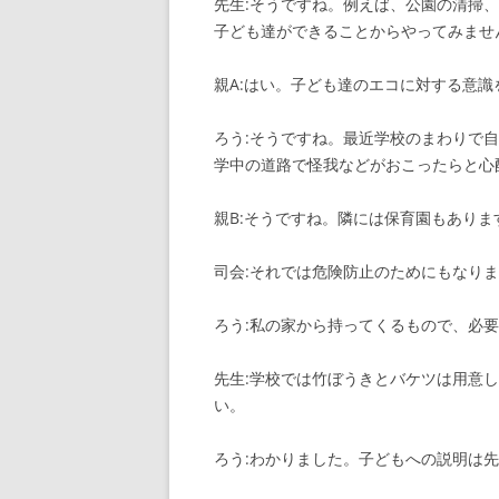
先生:そうですね。例えば、公園の清掃
子ども達ができることからやってみませ
親A:はい。子ども達のエコに対する意
ろう:そうですね。最近学校のまわりで
学中の道路で怪我などがおこったらと心
親B:そうですね。隣には保育園もありま
司会:それでは危険防止のためにもなり
ろう:私の家から持ってくるもので、必
先生:学校では竹ぼうきとバケツは用意
い。
ろう:わかりました。子どもへの説明は