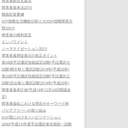
障害者総合支援法
障害者基本法2015
難病対策要綱
ICF(国際生活機能分類)とICIDH(国際障害分
類)2015
障害者の権利宣言
エンパワメント
ノーマライゼーション2015
障害者雇用促進法の改正ポイント
第26回手話通訳技能認定試験(手話通訳士
試験)聞き取り通訳試験2014年(平成26年)
第26回手話通訳技能認定試験(手話通訳士
試験)読み取り通訳試験2014年(平成26年)
障害者基本計画(平成14年12月24日閣議決
定)
障害者福祉における理念やキーワード例
バリアフリーへの取り組み
わが国におけるリハビリテーション
2000(平成12)年度手話通訳者全国統一試験