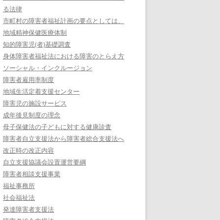
る法律
市町村の障害者福祉計画の要点としては、
地域精神保健医療体制
知的障害児(者)基礎調査
身体障害者福祉法における障害のとらえ方
ソーシャル・インクルージョン
障害者雇用率制度
地域生活定着支援センター
障害児の施設サービス
成年後見制度の理念
母子保健法の子どもに対する健康診査
障害者自立支援法から障害者総合支援法へ
改正時の改正内容
自立支援協議会設置運営要綱
障害者相談支援事業
福祉事務所
社会福祉法
発達障害者支援法