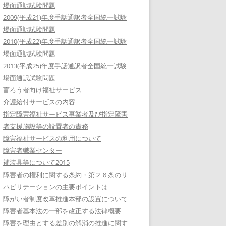
場面通訳試験問題
2009(平成21)年度手話通訳者全国統一試験
場面通訳試験問題
2010(平成22)年度手話通訳者全国統一試験
場面通訳試験問題
2013(平成25)年度手話通訳者全国統一試験
場面通訳試験問題
盲ろう者向け福祉サービス
介護給付サービスの内容
指定障害福祉サービス事業者及び指定障害
者支援施設等の設置者の責務
障害福祉サービスの利用について
障害者職業センター
補装具等について2015
障害者の権利に関する条約・第２６条のリ
ハビリテーションの主要ポイントは
障がい者制度改革推進本部の設置について
障害者基本法の一部を改正する法律概要
障害を理由とする差別の解消の推進に関す