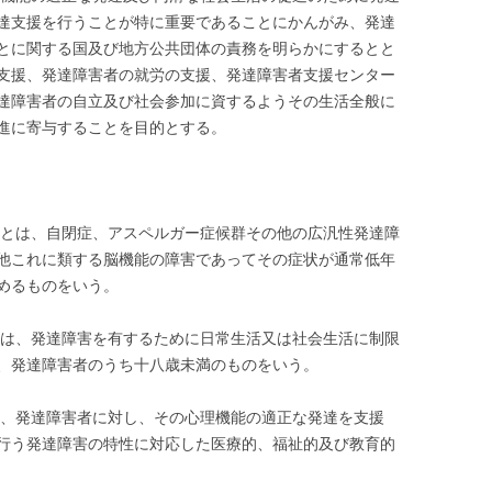
達支援を行うことが特に重要であることにかんがみ、発達
とに関する国及び地方公共団体の責務を明らかにするとと
支援、発達障害者の就労の支援、発達障害者支援センター
達障害者の自立及び社会参加に資するようその生活全般に
進に寄与することを目的とする。
とは、自閉症、アスペルガー症候群その他の広汎性発達障
他これに類する脳機能の障害であってその症状が通常低年
めるものをいう。
は、発達障害を有するために日常生活又は社会生活に制限
、発達障害者のうち十八歳未満のものをいう。
、発達障害者に対し、その心理機能の適正な発達を支援
行う発達障害の特性に対応した医療的、福祉的及び教育的