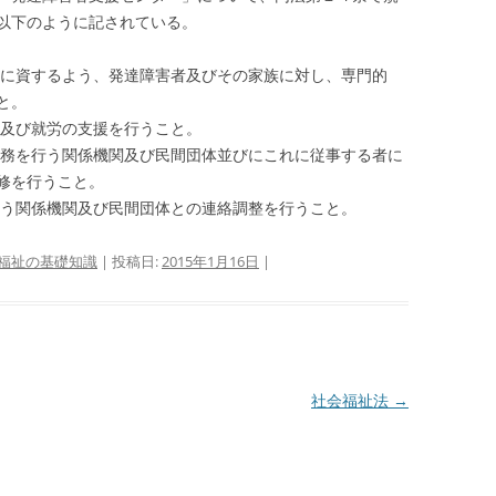
以下のように記されている。
援に資するよう、発達障害者及びその家族に対し、専門的
と。
援及び就労の支援を行うこと。
業務を行う関係機関及び民間団体並びにこれに従事する者に
修を行うこと。
行う関係機関及び民間団体との連絡調整を行うこと。
福祉の基礎知識
| 投稿日:
2015年1月16日
|
社会福祉法
→