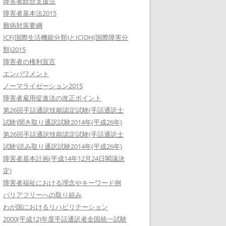
障害者総合支援法
障害者基本法2015
難病対策要綱
ICF(国際生活機能分類)とICIDH(国際障害分
類)2015
障害者の権利宣言
エンパワメント
ノーマライゼーション2015
障害者雇用促進法の改正ポイント
第26回手話通訳技能認定試験(手話通訳士
試験)聞き取り通訳試験2014年(平成26年)
第26回手話通訳技能認定試験(手話通訳士
試験)読み取り通訳試験2014年(平成26年)
障害者基本計画(平成14年12月24日閣議決
定)
障害者福祉における理念やキーワード例
バリアフリーへの取り組み
わが国におけるリハビリテーション
2000(平成12)年度手話通訳者全国統一試験