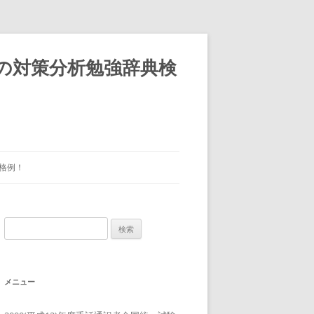
)の対策分析勉強辞典検
格例！
検
索:
メニュー