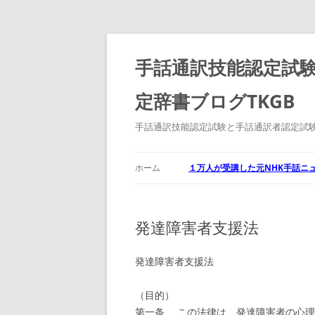
コ
ン
テ
手話通訳技能認定試験
ン
ツ
へ
定辞書ブログTKGB
ス
キ
ッ
プ
手話通訳技能認定試験と手話通訳者認定試験
ホーム
１万人が受講した元NHK手話ニ
発達障害者支援法
発達障害者支援法
（目的）
第一条 この法律は、発達障害者の心理