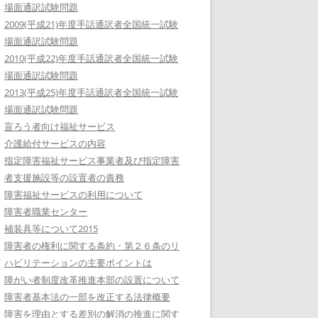
場面通訳試験問題
2009(平成21)年度手話通訳者全国統一試験
場面通訳試験問題
2010(平成22)年度手話通訳者全国統一試験
場面通訳試験問題
2013(平成25)年度手話通訳者全国統一試験
場面通訳試験問題
盲ろう者向け福祉サービス
介護給付サービスの内容
指定障害福祉サービス事業者及び指定障害
者支援施設等の設置者の責務
障害福祉サービスの利用について
障害者職業センター
補装具等について2015
障害者の権利に関する条約・第２６条のリ
ハビリテーションの主要ポイントは
障がい者制度改革推進本部の設置について
障害者基本法の一部を改正する法律概要
障害を理由とする差別の解消の推進に関す