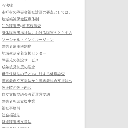
る法律
市町村の障害者福祉計画の要点としては、
地域精神保健医療体制
知的障害児(者)基礎調査
身体障害者福祉法における障害のとらえ方
ソーシャル・インクルージョン
障害者雇用率制度
地域生活定着支援センター
障害児の施設サービス
成年後見制度の理念
母子保健法の子どもに対する健康診査
障害者自立支援法から障害者総合支援法へ
改正時の改正内容
自立支援協議会設置運営要綱
障害者相談支援事業
福祉事務所
社会福祉法
発達障害者支援法