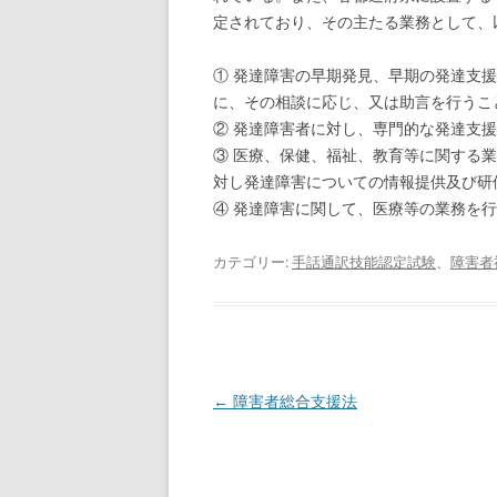
定されており、その主たる業務として、
① 発達障害の早期発見、早期の発達支
に、その相談に応じ、又は助言を行うこ
② 発達障害者に対し、専門的な発達支
③ 医療、保健、福祉、教育等に関する
対し発達障害についての情報提供及び研
④ 発達障害に関して、医療等の業務を
カテゴリー:
手話通訳技能認定試験
、
障害者
投
←
障害者総合支援法
稿
ナ
ビ