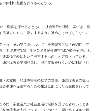
協力体制の整備を行うものとする。
いて理解を深めるとともに、社会連帯の理念に基づき、発
する努力に対し、協力するように努めなければならない。
年に制定され、その第二条において、発達障害とは「自閉症、ア
学習障害(LD)、注意欠陥多動性障害(AD/HD)その他これ
が通常低年齢において発言するもの」と定義されている。
、発達障害を早期発見し、発達支援を行うために制定され
者への支援、発達障害者の就労の支援、発達障害者支援セ
社会参加を促進するための生活全般にわたる支援を行って
ために日常生活又は社会生活に制限を受ける者をいうとさ
「発達障害者支援センター」について、同法第１４条で規