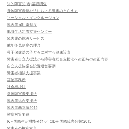
知的障害児(者)基礎調査
身体障害者福祉法における障害のとらえ方
ソーシャル・インクルージョン
障害者雇用率制度
地域生活定着支援センター
障害児の施設サービス
成年後見制度の理念
母子保健法の子どもに対する健康診査
障害者自立支援法から障害者総合支援法へ改正時の改正内容
自立支援協議会設置運営要綱
障害者相談支援事業
福祉事務所
社会福祉法
発達障害者支援法
障害者総合支援法
障害者基本法2015
難病対策要綱
ICF(国際生活機能分類)とICIDH(国際障害分類)2015
障害者の権利宣言