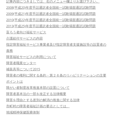
記事内容につきましては、右のメニュー欄よりお選び下さい。
2008(平成20)年度手話通訳者全国統一試験場面通訳試験問題
2009(平成21)年度手話通訳者全国統一試験場面通訳試験問題
2010(平成22)年度手話通訳者全国統一試験場面通訳試験問題
2013(平成25)年度手話通訳者全国統一試験場面通訳試験問題
盲ろう者向け福祉サービス
介護給付サービスの内容
指定障害福祉サービス事業者及び指定障害者支援施設等の設置者の
責務
障害福祉サービスの利用について
障害者職業センター
補装具等について2015
障害者の権利に関する条約・第２６条のリハビリテーションの主要
ポイントは
障がい者制度改革推進本部の設置について
障害者基本法の一部を改正する法律概要
障害を理由とする差別の解消の推進に関する法律
市町村の障害者福祉計画の要点としては、
地域精神保健医療体制