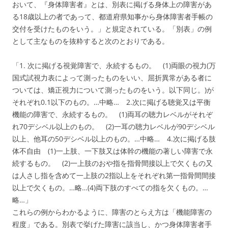
おいて、『身体障害者』とは、別表に掲げる身体上の障害があ
る18歳以上の者であって、都道府県知事から身体障害者手帳の
交付を受けたものをいう。」と規定されている。「別表」の例
として主なものを抜粋すると次のとおりである。
「1. 次に掲げる視覚障害で、永続するもの。 (1)両眼の視力(万
国式試視力表によって測ったものをいい、屈折異常がある者に
ついては、矯正視力について測ったものをいう。以下同じ。)が
それぞれ0.1以下のもの。…中略… 2.次に掲げる聴覚又は平衡
機能の障害で、永続するもの。 (1)両耳の聴力レベルがそれぞ
れ70デシベル以上のもの。 (2)一耳の聴力レベルが90デシベル
以上、他耳の50デシベル以上のもの。…中略… 4.次に掲げる肢
体不自由 (1)一上肢、一下肢又は体幹の機能の著しい障害で永
続するもの。 (2)一上肢のおや指を指骨間接以上で欠くもの又
は人さし指を含めて一上肢の2指以上をそれぞれ第一指骨間間接
以上で欠くもの。…略…(4)両下肢のすべての指を欠くもの。…
略…」
これらの例からわかるように、障害のとらえ方は「機能障害の
程度」である。別表で挙げた障害に該当し、かつ身体障害者手