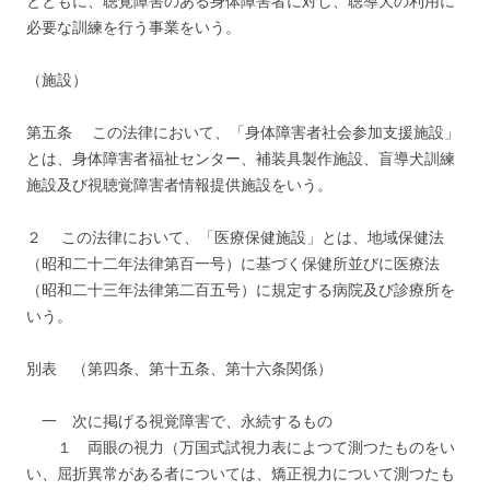
とともに、聴覚障害のある身体障害者に対し、聴導犬の利用に
必要な訓練を行う事業をいう。
（施設）
第五条 この法律において、「身体障害者社会参加支援施設」
とは、身体障害者福祉センター、補装具製作施設、盲導犬訓練
施設及び視聴覚障害者情報提供施設をいう。
２ この法律において、「医療保健施設」とは、地域保健法
（昭和二十二年法律第百一号）に基づく保健所並びに医療法
（昭和二十三年法律第二百五号）に規定する病院及び診療所を
いう。
別表 （第四条、第十五条、第十六条関係）
一 次に掲げる視覚障害で、永続するもの
１ 両眼の視力（万国式試視力表によつて測つたものをい
い、屈折異常がある者については、矯正視力について測つたも