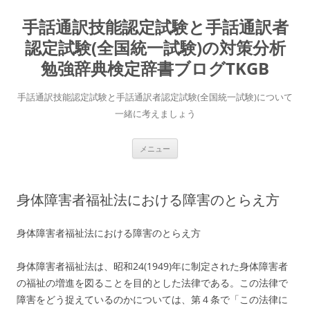
コ
ン
手話通訳技能認定試験と手話通訳者
テ
ン
ツ
認定試験(全国統一試験)の対策分析
へ
ス
勉強辞典検定辞書ブログTKGB
キ
ッ
プ
手話通訳技能認定試験と手話通訳者認定試験(全国統一試験)について
一緒に考えましょう
メニュー
身体障害者福祉法における障害のとらえ方
身体障害者福祉法における障害のとらえ方
身体障害者福祉法は、昭和24(1949)年に制定された身体障害者
の福祉の増進を図ることを目的とした法律である。この法律で
障害をどう捉えているのかについては、第４条で「この法律に