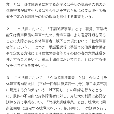
業」とは、身体障害者に対する点字又は手話の訓練その他の身
体障害者が日常生活又は社会生活を営むために必要な厚生労働
省令で定める訓練その他の援助を提供する事業をいう。
２ この法律において、「手話通訳事業」とは、聴覚、言語機
能又は音声機能の障害のため、音声言語により意思疎通を図る
ことに支障がある身体障害者（以下この項において「聴覚障害
者等」という。）につき、手話通訳等（手話その他厚生労働省
令で定める方法により聴覚障害者等とその他の者の意思疎通を
仲介することをいう。第三十四条において同じ。）に関する便
宜を供与する事業をいう。
３ この法律において、「介助犬訓練事業」とは、介助犬（身
体障害者補助犬法 （平成十四年法律第四十九号）第二条第三項
に規定する介助犬をいう。以下同じ。）の訓練を行うととも
に、肢体の不自由な身体障害者に対し、介助犬の利用に必要な
訓練を行う事業をいい、「聴導犬訓練事業」とは、聴導犬（同
条第四項 に規定する聴導犬をいう。以下同じ。）の訓練を行う