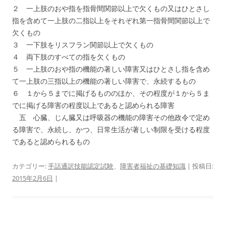
２ 一上肢のおや指を指骨間関節以上で欠くもの又はひとさし
指を含めて一上肢の二指以上をそれぞれ第一指骨間関節以上で
欠くもの
３ 一下肢をリスフラン関節以上で欠くもの
４ 両下肢のすべての指を欠くもの
５ 一上肢のおや指の機能の著しい障害又はひとさし指を含め
て一上肢の三指以上の機能の著しい障害で、永続するもの
６ １から５までに掲げるもののほか、その程度が１から５ま
でに掲げる障害の程度以上であると認められる障害
五 心臓、じん臓又は呼吸器の機能の障害その他政令で定め
る障害で、永続し、かつ、日常生活が著しい制限を受ける程度
であると認められるもの
カテゴリー:
手話通訳技能認定試験
、
障害者福祉の基礎知識
| 投稿日:
2015年2月6日
|