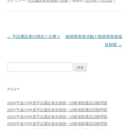
カテゴリー:
手話通訳者全国統一試験
| 投稿日:
2013年11月22日
|
投
←
手話通訳者の理念と仕事Ⅱ
聴覚障害者活動と聴覚障害者福
稿
祉制度
→
ナ
ビ
検
ゲ
索:
ー
シ
メニュー
ョ
ン
2000(平成12)年度手話通訳者全国統一試験場面通訳試験問題
2001(平成13)年度手話通訳者全国統一試験場面通訳試験問題
2002(平成14)年度手話通訳者全国統一試験場面通訳試験問題
2003(平成15)年度手話通訳者全国統一試験場面通訳試験問題