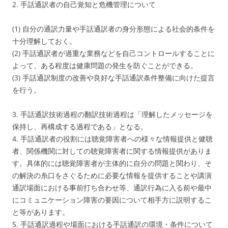
2. 手話通訳者の自己覚知と危機管理について
(1) 自分の通訳力量や手話通訳者の身分形態による社会的条件を
十分理解しておく。
(2) 手話通訳者が過重な業務などを自己コントロールすることに
よって、ある程度は健康問題の発生を防ぐことができる。
(3) 手話通訳制度の改善や良好な手話通訳条件整備に向けた提言
を行う。
3. 手話通訳技術過程の翻訳技術過程は「理解したメッセージを
保持し、再構成する過程である」となる。
4. 手話通訳者の役割には聴覚障害者への様々な情報提供と健聴
者、関係機関に対しての聴覚障害者に関する情報提供がありま
す。具体的には聴覚障害者が主体的に自分の問題と関わり、そ
の解決の糸口をさぐるために必要な情報を提供することや講演
通訳場面における事前打ち合わせ等、通訳行為に入る前や最中
にコミュニケーション障害の要因について相手方に説明するこ
と等があります。
5. 手話通訳過程や場面における手話通訳の環境・条件について