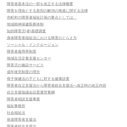
障害者基本法の一部を改正する法律概要
障害を理由とする差別の解消の推進に関する法律
市町村の障害者福祉計画の要点としては、
地域精神保健医療体制
知的障害児(者)基礎調査
身体障害者福祉法における障害のとらえ方
ソーシャル・インクルージョン
障害者雇用率制度
地域生活定着支援センター
障害児の施設サービス
成年後見制度の理念
母子保健法の子どもに対する健康診査
障害者自立支援法から障害者総合支援法へ改正時の改正内容
自立支援協議会設置運営要綱
障害者相談支援事業
福祉事務所
社会福祉法
発達障害者支援法
障害者総合支援法