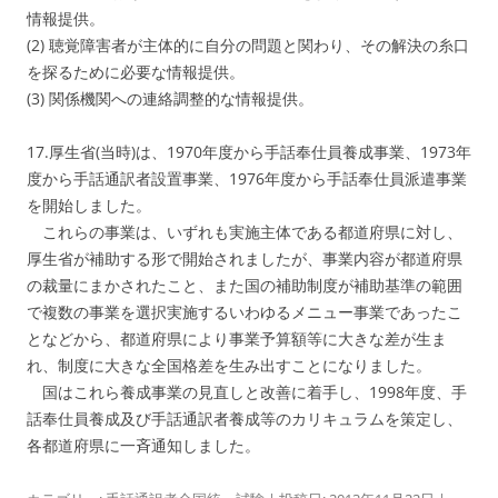
情報提供。
(2) 聴覚障害者が主体的に自分の問題と関わり、その解決の糸口
を探るために必要な情報提供。
(3) 関係機関への連絡調整的な情報提供。
17.厚生省(当時)は、1970年度から手話奉仕員養成事業、1973年
度から手話通訳者設置事業、1976年度から手話奉仕員派遣事業
を開始しました。
これらの事業は、いずれも実施主体である都道府県に対し、
厚生省が補助する形で開始されましたが、事業内容が都道府県
の裁量にまかされたこと、また国の補助制度が補助基準の範囲
で複数の事業を選択実施するいわゆるメニュー事業であったこ
となどから、都道府県により事業予算額等に大きな差が生ま
れ、制度に大きな全国格差を生み出すことになりました。
国はこれら養成事業の見直しと改善に着手し、1998年度、手
話奉仕員養成及び手話通訳者養成等のカリキュラムを策定し、
各都道府県に一斉通知しました。