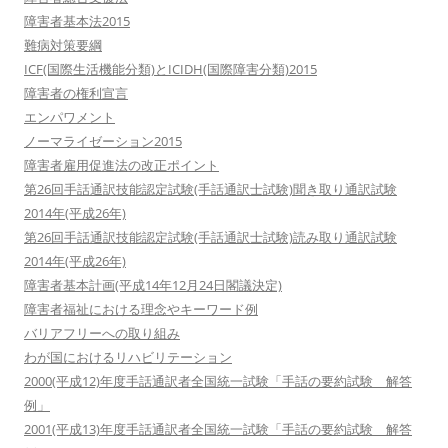
障害者基本法2015
難病対策要綱
ICF(国際生活機能分類)とICIDH(国際障害分類)2015
障害者の権利宣言
エンパワメント
ノーマライゼーション2015
障害者雇用促進法の改正ポイント
第26回手話通訳技能認定試験(手話通訳士試験)聞き取り通訳試験
2014年(平成26年)
第26回手話通訳技能認定試験(手話通訳士試験)読み取り通訳試験
2014年(平成26年)
障害者基本計画(平成14年12月24日閣議決定)
障害者福祉における理念やキーワード例
バリアフリーへの取り組み
わが国におけるリハビリテーション
2000(平成12)年度手話通訳者全国統一試験「手話の要約試験 解答
例」
2001(平成13)年度手話通訳者全国統一試験「手話の要約試験 解答