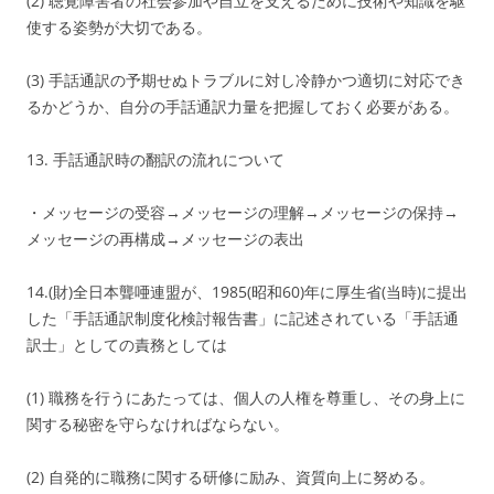
(2) 聴覚障害者の社会参加や自立を支えるために技術や知識を駆
使する姿勢が大切である。
(3) 手話通訳の予期せぬトラブルに対し冷静かつ適切に対応でき
るかどうか、自分の手話通訳力量を把握しておく必要がある。
13. 手話通訳時の翻訳の流れについて
・メッセージの受容→メッセージの理解→メッセージの保持→
メッセージの再構成→メッセージの表出
14.(財)全日本聾唖連盟が、1985(昭和60)年に厚生省(当時)に提出
した「手話通訳制度化検討報告書」に記述されている「手話通
訳士」としての責務としては
(1) 職務を行うにあたっては、個人の人権を尊重し、その身上に
関する秘密を守らなければならない。
(2) 自発的に職務に関する研修に励み、資質向上に努める。