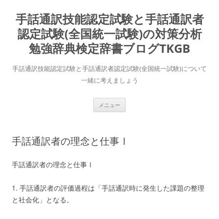
コ
ン
手話通訳技能認定試験と手話通訳者
テ
ン
ツ
認定試験(全国統一試験)の対策分析
へ
ス
勉強辞典検定辞書ブログTKGB
キ
ッ
プ
手話通訳技能認定試験と手話通訳者認定試験(全国統一試験)について
一緒に考えましょう
メニュー
手話通訳者の理念と仕事Ⅰ
手話通訳者の理念と仕事Ⅰ
1. 手話通訳者の評価過程は「手話通訳時に発生した課題の整理
と社会化」となる。