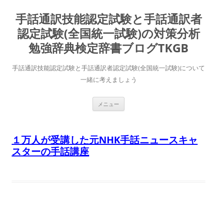
コ
ン
手話通訳技能認定試験と手話通訳者
テ
ン
ツ
認定試験(全国統一試験)の対策分析
へ
ス
勉強辞典検定辞書ブログTKGB
キ
ッ
プ
手話通訳技能認定試験と手話通訳者認定試験(全国統一試験)について
一緒に考えましょう
メニュー
１万人が受講した元NHK手話ニュースキャ
スターの手話講座